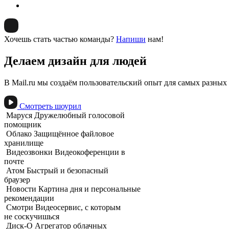
Хочешь стать частью команды?
Напиши
нам!
Делаем дизайн для людей
В Mail.ru мы создаём пользовательский опыт для самых разных 
Смотреть шоурил
Маруся
Дружелюбный голосовой
помощник
Облако
Защищённое файловое
хранилище
Видеозвонки
Видеокоференции в
почте
Атом
Быстрый и безопасный
браузер
Новости
Картина дня и персональные
рекомендации
Смотри
Видеосервис, с которым
не соскучишься
Диск-О
Агрегатор облачных